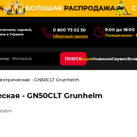
%
БОЛЬШАЯ
РАСПРОДАЖА
С
9:00 до 18:00
0 800 75 02 50
техники, садовой,
ики в Украине
Понедельник - 
Обратный звонок
ПОИСК
Акция
Новинки
Сервис
Возв
ектрическая - GN50CLT Grunhelm
ская - GN50CLT Grunhelm
nhelm