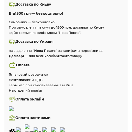
Доставка по Києву
Від
1500 грн — безкоштовно!
Самовивіз — безкоштовно!
При замовленні на суму
до 1500 грн.
доставка по Києву
здійснюється перевізником "Нова Пошта".
Доставка по Україні
на відділення
"Нова Пошта"
за тарифами перевізника.
Делівері
— для великогабаритного товару.
Оплата
Готівковий розрахунок
Безготівковий ПДВ
Термінал при самовивезенні з м.Київ
Накладений платіж
Оплата онлайн
Оплата частинами